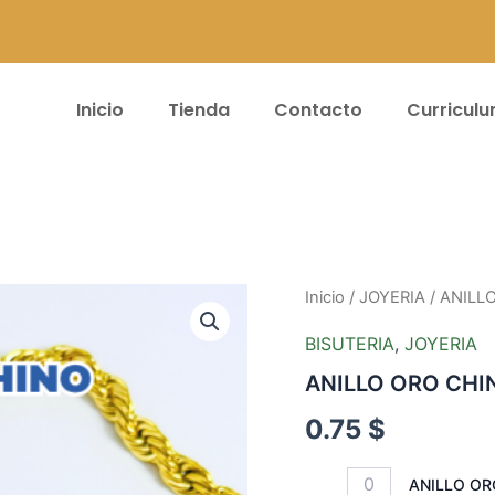
Inicio
Tienda
Contacto
Curricul
ANILLO
Inicio
/
JOYERIA
/ ANILL
ORO
CHINO
BISUTERIA
,
JOYERIA
(N)
ANILLO ORO CHI
-
#13
0.75
$
cantidad
ANILLO ORO