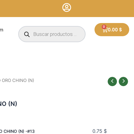
Búsqueda
0
Cart
um
0.00
$
de
productos
O ORO CHINO (N)
NO (N)
0.75
$
 CHINO (N) -#13