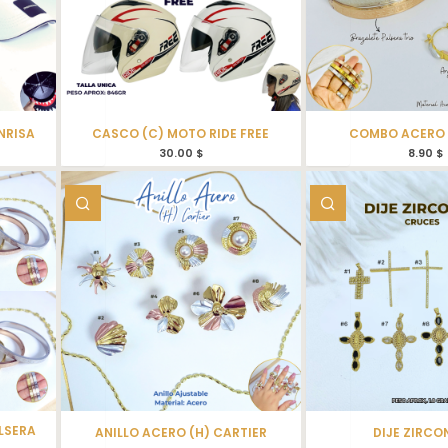
NRISA
CASCO (C) MOTO RIDE FREE
COMBO ACERO 
30.00
$
8.90
$
LSERA
ANILLO ACERO (H) CARTIER
DIJE ZIRCO