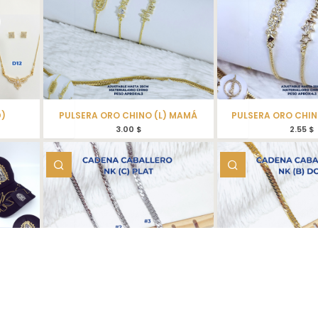
D)
PULSERA ORO CHINO (L) MAMÁ
PULSERA ORO CHI
3.00
$
2.55
$