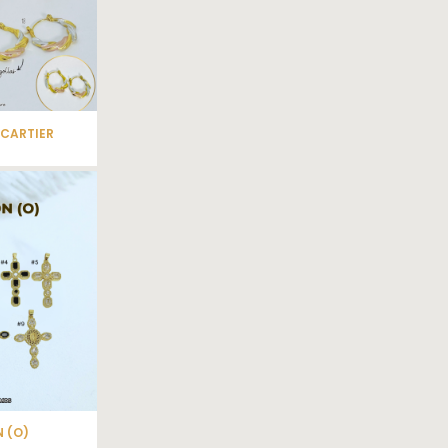
CARTIER
N (O)