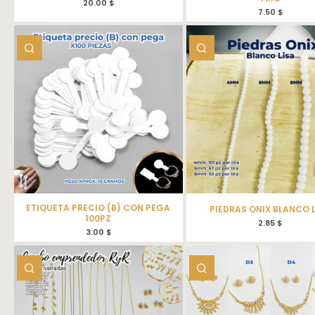
20.00
$
7.50
$
ETIQUETA PRECIO (B) CON PEGA
PIEDRAS ONIX BLANCO 
100PZ
2.85
$
3.00
$