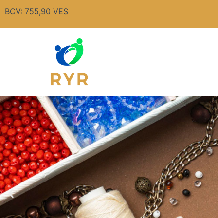
Ir
BCV: 755,90 VES
al
contenido
Car