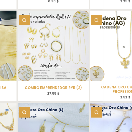
0.90
$
2.25
$
CADENA ORO CH
LISA
COMBO EMPRENDEDOR RYR (2)
PROFESIO
27.55
$
2.52
$