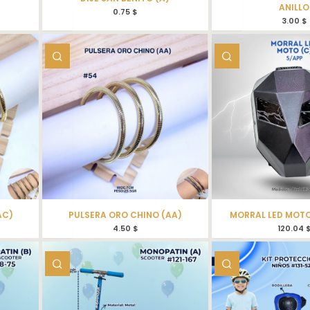
ANILLO
0.75
$
3.00
$
AC)
PULSERA ORO CHINO (AA)
MORRAL LED MOTO
4.50
$
120.04