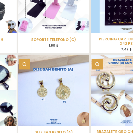
PIERCING CARTO
SH
SOPORTE TELEFONO (C)
X42 PZ
1.80
$
7.47
$
BRAZALETE ORO CH
DIJE SAN BENITO (A)