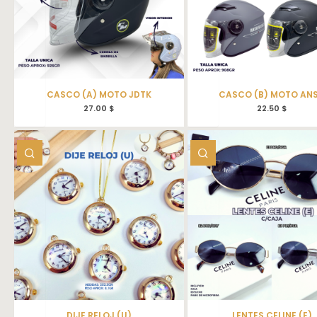
CASCO (A) MOTO JDTK
CASCO (B) MOTO AN
27.00
$
22.50
$
DIJE RELOJ (U)
LENTES CELINE (E)