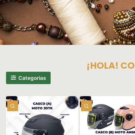
Car
¡HOLA! CO
Categorias