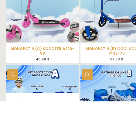
MONOPATIN (C) SCOOTER #120-
MONOPATIN (B) COOL SC
88
#118-75
40.50
$
67.50
$