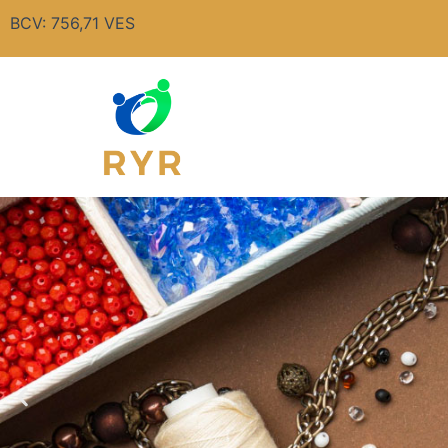
Ir
BCV: 756,71 VES
al
contenido