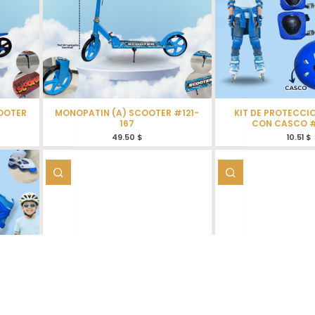
OOTER
MONOPATIN (A) SCOOTER #121-
KIT DE PROTECCIO
167
CON CASCO #
49.50
$
10.51
$