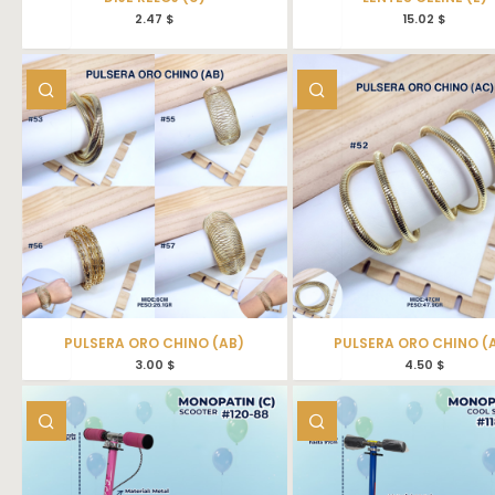
2.47
$
15.02
$
PULSERA ORO CHINO (AB)
PULSERA ORO CHINO (
3.00
$
4.50
$