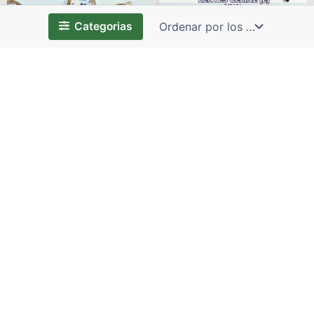
Categorias
DIJE RELOJ (U)
LENTES CELINE (E)
2.47
$
15.02
$
BRAZALETE ORO CHINO (B)
DIJE SAN BENITO (A)
CON ANILLO
0.75
$
3.00
$