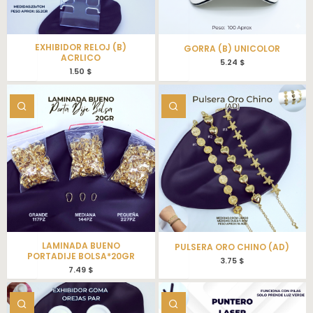
EXHIBIDOR RELOJ (B)
GORRA (B) UNICOLOR
ACRLICO
5.24
$
1.50
$
LAMINADA BUENO
PULSERA ORO CHINO (AD)
PORTADIJE BOLSA*20GR
3.75
$
7.49
$