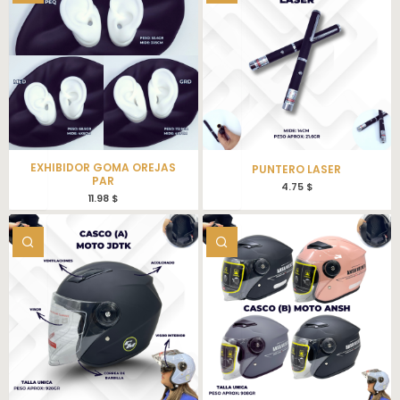
EXHIBIDOR GOMA OREJAS
PUNTERO LASER
PAR
4.75
$
11.98
$