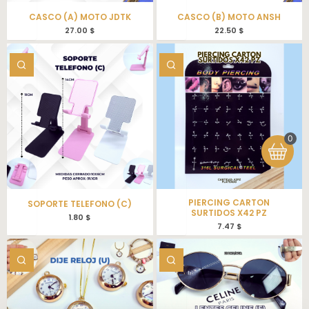
CASCO (A) MOTO JDTK
CASCO (B) MOTO ANSH
27.00
$
22.50
$
0
PIERCING CARTON
SOPORTE TELEFONO (C)
SURTIDOS X42 PZ
1.80
$
7.47
$