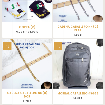
CADENA CABALLERO NK (C)
GORRA (V)
PLAT
6.00
$
–
35.00
$
1.50
$
CADENA CABALLERO NK (B)
MORRAL CABALLERO #6652
DOR
14.98
$
2.70
$