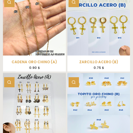
CADENA ORO CHINO (A)
ZARCILLO ACERO (B)
0.90
$
0.75
$