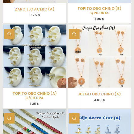
TOPITO ORO CHINO (B)
ZARCILLO ACERO (A)
S/PIEDRAS
0.75
$
1.05
$
TOPITO ORO CHINO (A)
JUEGO ORO CHINO (A)
C/PIEDRA
3.00
$
1.35
$