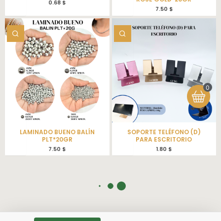
0.68
$
7.50
$
0
LAMINADO BUENO BALÍN
SOPORTE TELÉFONO (D)
PLT*20GR
PARA ESCRITORIO
7.50
$
1.80
$
¡Oferta!