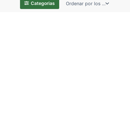
Categorias
ARGOLLITAS ORO CHINO (B)
LAMINADO GRAPA
BABY
FIJADORA*10gr
1.19
$
6.00
$
BOLSAS CIERRE MÁGICO (B)
STRASS*10 MT
BLANCAS*100PZ
9.00
$
–
15.00
$
7.50
$