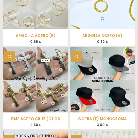
ARGOLLA ACERO (B)
ARGOLLA ACERO (A)
0.68
$
0.52
$
DIJE ACERO CRUZ (C) GD
GORRA (E) MONOCROMA
4.50
$
3.00
$