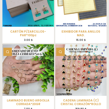
CARTÓN P/ZARCILLOS-
EXHIBIDOR PARA ANILLOS
PAR*100pz
MAD.
3.00
$
15.00
$
LAMINADO BUENO ARGOLLA
CADENA LAMINADA (C)
CERRADA*20GR
CRISTAL CORAZÓN*ROLLO
7.50
$
159.80
$