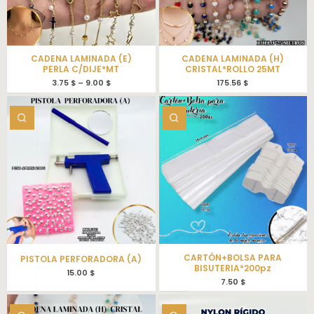
CADENA LAMINADA (E)
CADENA LAMINADA (H)
PERLA C/DIJE*MT
CRISTAL*ROLLO 25MT
3.75
$
–
9.00
$
175.56
$
CARTÓN+BOLSA PARA
PISTOLA PERFORADORA (A)
BISUTERIA*200pz
15.00
$
7.50
$