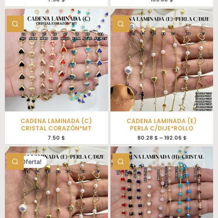
CADENA LAMINADA (C)
CADENA LAMINADA (E)
CRISTAL CORAZÓN*MT
PERLA C/DIJE*ROLLO
7.50
$
80.28
$
–
192.06
$
¡Oferta!