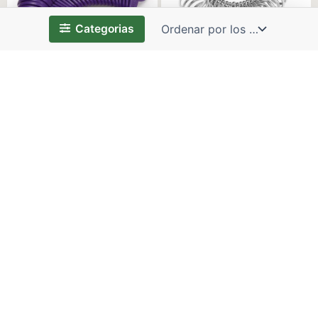
Categorias
MEDIDOR DE ANILLOS
MEDIDOR DE ANILLOS METAL
PLÁSTICO
6.00
$
4.50
$
GARGANTILLA DE
NYLON ENGOMADO
COLORES*20PZ
0.75
$
–
3.75
$