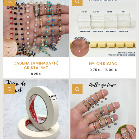
CADENA LAMINADA (H)
NYLON RÍGIDO
CRISTAL*MT
0.75
$
–
15.00
$
8.25
$