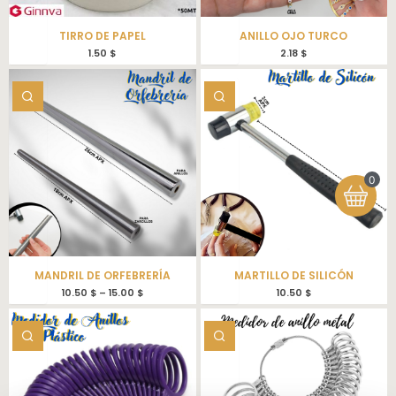
TIRRO DE PAPEL
ANILLO OJO TURCO
1.50
$
2.18
$
0
MANDRIL DE ORFEBRERÍA
MARTILLO DE SILICÓN
10.50
$
–
15.00
$
10.50
$