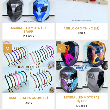
MORRAL LED MOTO (B)
ANILLO ORO CHINO (M)
S/APP
1.80
$
102.03
$
MORRAL LED MOTO (A)
BASE PULSERA CUERO (B)
C/APP
1.50
$
120.04
$