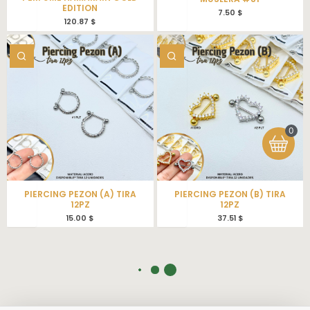
EDITION
7.50
$
120.87
$
0
PIERCING PEZON (A) TIRA
PIERCING PEZON (B) TIRA
12PZ
12PZ
15.00
$
37.51
$