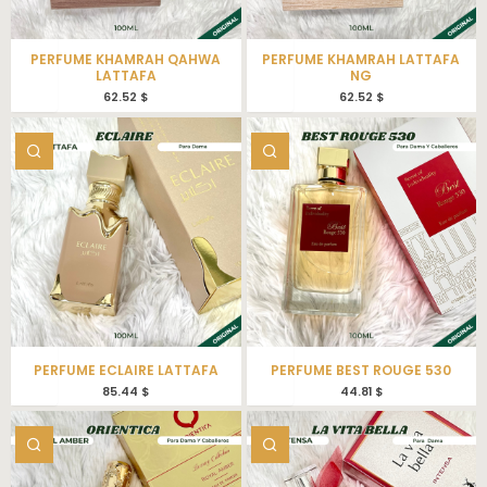
PERFUME KHAMRAH QAHWA
PERFUME KHAMRAH LATTAFA
LATTAFA
NG
62.52
$
62.52
$
PERFUME ECLAIRE LATTAFA
PERFUME BEST ROUGE 530
85.44
$
44.81
$