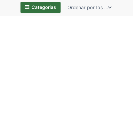
Categorias
BOLSO #82
BOLSO CABALLERO #JJ
11.25
$
9.00
$
ZARCILLO PRESION (B)
ZARCILLO PRESION (A) C/N
CADENA DIJE – TIRA 12 PZ
DIJE – TIRA 12PZ
12.00
$
10.50
$