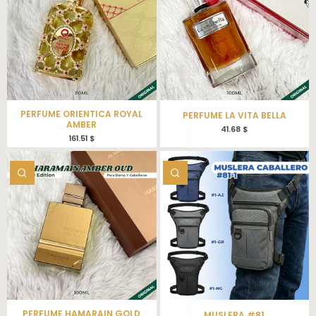
PERFUME ORIENTICA ROYAL
PERFUME LA VITA BELLA
AMBER
41.68
$
161.51
$
PERFUME HAMARAIN GOLD
MUSLERA #81