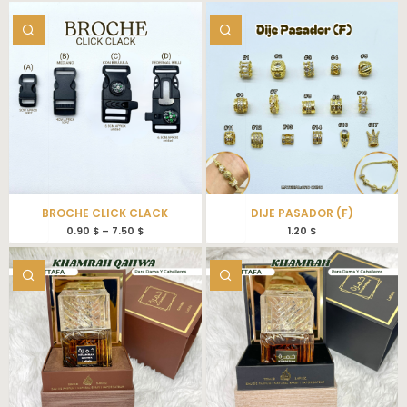
BROCHE CLICK CLACK
DIJE PASADOR (F)
0.90
$
–
7.50
$
1.20
$