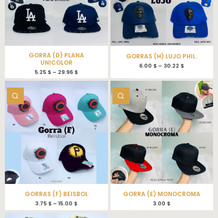
GORRA (D) PLANA
GORRAS (H) LUJO PHIL.
UNICOLOR
6.00
$
–
30.22
$
5.25
$
–
29.96
$
GORRAS (F) BEISBOL
GORRA (E) MONOCROMA
3.75
$
–
15.00
$
3.00
$