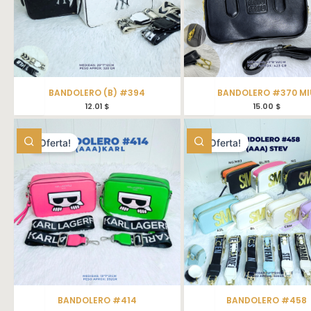
BANDOLERO (B) #394
BANDOLERO #370 MI
12.01
$
15.00
$
¡Oferta!
¡Oferta!
BANDOLERO #414
BANDOLERO #458