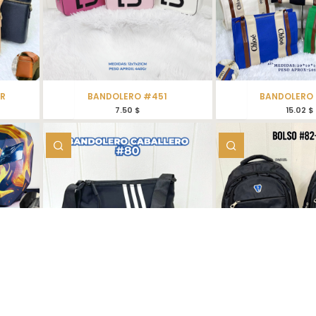
AR
BANDOLERO #451
BANDOLERO
7.50
$
15.02
$
/APP
BANDOLERO CABALLERO #80
BOLSO #