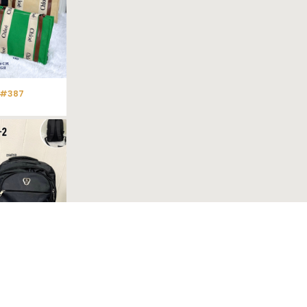
 #387
82