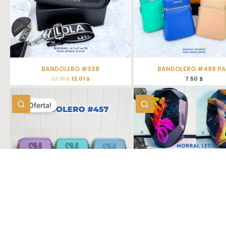
BANDOLERO #338
BANDOLERO #488 P
22.51
$
12.01
$
7.50
$
¡Oferta!
BANDOLERO #457
MORRAL LED MOTO (A) C