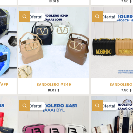
18.01
$
7.50
$
¡Oferta!
¡Oferta!
/APP
BANDOLERO #349
BANDOLERO
18.02
$
7.50
$
¡Oferta!
¡Oferta!