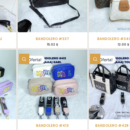
U
BANDOLERO #337
BANDOLERO #343
15.02
$
12.00
$
¡Oferta!
¡Oferta!
BANDOLERO #413
BANDOLERO #428 