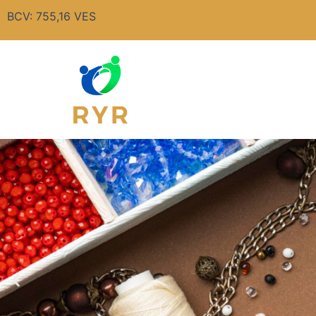
Ir
BCV: 755,16 VES
al
contenido
Car