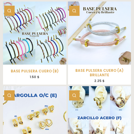
BASE PULSERA CUERO (A)
BASE PULSERA CUERO (B)
BRILLANTE
1.50
$
2.25
$