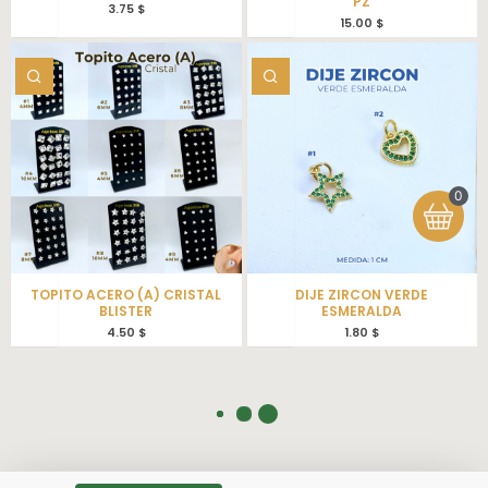
PZ
3.75
$
15.00
$
0
TOPITO ACERO (A) CRISTAL
DIJE ZIRCON VERDE
BLISTER
ESMERALDA
4.50
$
1.80
$