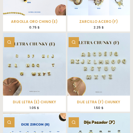
ARGOLLA ORO CHINO (E)
ZARCILLO ACERO (F)
0.75
$
2.25
$
DIJE LETRA (E) CHUNKY
DIJE LETRA (F) CHUNKY
1.05
$
1.50
$