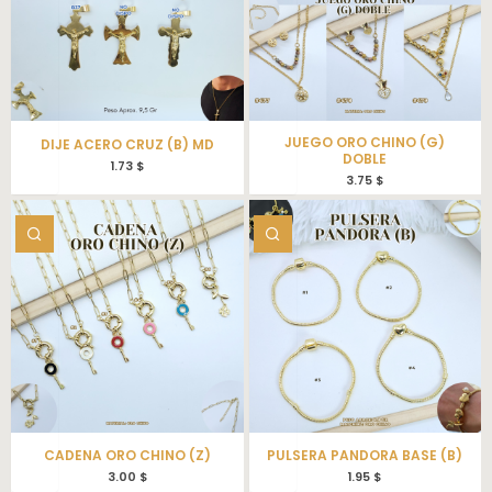
JUEGO ORO CHINO (G)
DIJE ACERO CRUZ (B) MD
DOBLE
1.73
$
3.75
$
CADENA ORO CHINO (Z)
PULSERA PANDORA BASE (B)
3.00
$
1.95
$